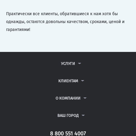
Практически все клиенты, обратившиеся к нам хотя бы
однажды, остаются довольны качеством, сроками, ценой и
гарантиями!
УСЛУГИ
КОНТРОЛЬНЫЕ РАБОТЫ
ДИПЛОМНЫЕ РАБОТЫ
КЛИЕНТАМ
КУРСОВЫЕ РАБОТЫ
АНТИПЛАГИАТ
РЕФЕРАТЫ
ВОПРОСЫ И ОТВЕТЫ
О КОМПАНИИ
ВСЕ УСЛУГИ
ПУБЛИЧНАЯ ОФЕРТА
О КОМПАНИИ
ПОЛИТИКА КОНФИДЕНЦИАЛЬНОСТИ
КОНТАКТЫ
ВАШ ГОРОД
АВТОРАМ
МОСКВА
САНКТ-ПЕТЕРБУРГ
8 800 551 4007