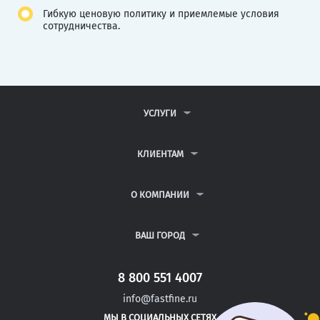
Гибкую ценовую политику и приемлемые условия
сотрудничества.
УСЛУГИ
КОНТРОЛЬНЫЕ РАБОТЫ
ДИПЛОМНЫЕ РАБОТЫ
КЛИЕНТАМ
КУРСОВЫЕ РАБОТЫ
АНТИПЛАГИАТ
РЕФЕРАТЫ
ВОПРОСЫ И ОТВЕТЫ
О КОМПАНИИ
ВСЕ УСЛУГИ
ПУБЛИЧНАЯ ОФЕРТА
О КОМПАНИИ
ПОЛИТИКА КОНФИДЕНЦИАЛЬНОСТИ
КОНТАКТЫ
ВАШ ГОРОД
АВТОРАМ
МОСКВА
САНКТ-ПЕТЕРБУРГ
8 800 551 4007
АПШЕРОНСК
info@fastfine.ru
ШАРЬЯ
МЫ В СОЦИАЛЬНЫХ СЕТЯХ