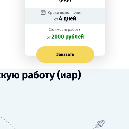
(РАР)
Сроки выполнения
4 дней
от
Стоимость работы
2000 рублей
oт
Заказать
ую работу (иар)