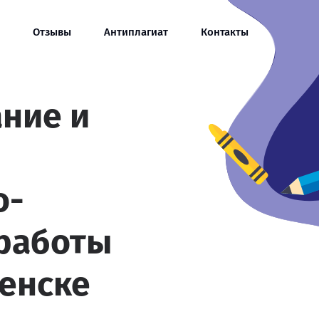
Отзывы
Антиплагиат
Контакты
ание и
о-
 работы
ченске