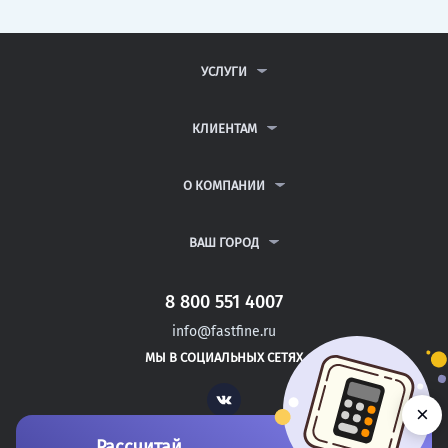
УСЛУГИ
КОНТРОЛЬНЫЕ РАБОТЫ
ДИПЛОМНЫЕ РАБОТЫ
КЛИЕНТАМ
КУРСОВЫЕ РАБОТЫ
АНТИПЛАГИАТ
РЕФЕРАТЫ
ВОПРОСЫ И ОТВЕТЫ
О КОМПАНИИ
ВСЕ УСЛУГИ
ПУБЛИЧНАЯ ОФЕРТА
О КОМПАНИИ
ПОЛИТИКА КОНФИДЕНЦИАЛЬНОСТИ
КОНТАКТЫ
ВАШ ГОРОД
АВТОРАМ
МОСКВА
САНКТ-ПЕТЕРБУРГ
8 800 551 4007
АПШЕРОНСК
info@fastfine.ru
ШАРЬЯ
МЫ В СОЦИАЛЬНЫХ СЕТЯХ
АЛЕКСЕЕВКА
Vk
×
Рассчитай